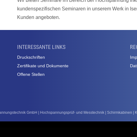
Wir bieten Seminare im Bereich der Hochspannung inkl
kundenspezifischen Seminaren in unserem Werk in Ise
Kunden angeboten.
INTERESSANTE LINKS
RE
Druckschriften
Im
Zertifikate und Dokumente
Dat
Offene Stellen
nungstechnik GmbH | Hochspannungsprüf- und Messtechnik | Schirmkabinen | Kal