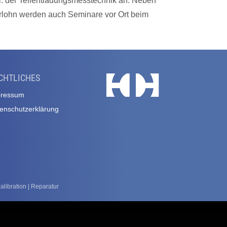
. der Teilentladungsmesstechnik an. Neben
rlohn werden auch Seminare vor Ort beim
CHTLICHES
pressum
enschutzerklärung
ibration | Reparatur