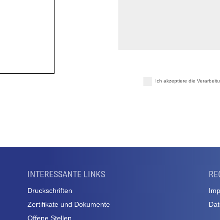
Ich akzeptiere die Verarbe
INTERESSANTE LINKS
RE
Druckschriften
Im
Zertifikate und Dokumente
Dat
Offene Stellen